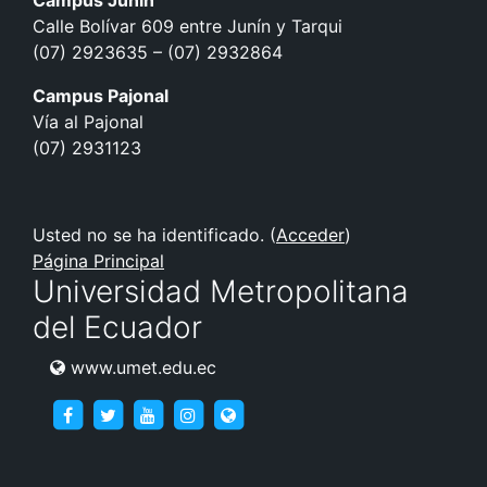
Campus Junín
Calle Bolívar 609 entre Junín y Tarqui
(07) 2923635 – (07) 2932864
Campus Pajonal
Vía al Pajonal
(07) 2931123
Usted no se ha identificado. (
Acceder
)
Página Principal
Universidad Metropolitana
del Ecuador
www.umet.edu.ec
https://www.facebook.com/umet.edu/
https://twitter.com/umet_edu
https://goo.gl/brXWJp
https://www.instagram.com/umet
https://www.umet.edu.ec