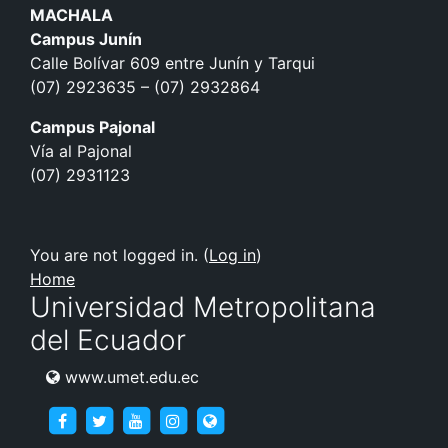
MACHALA
Campus Junín
Calle Bolívar 609 entre Junín y Tarqui
(07) 2923635 – (07) 2932864
Campus Pajonal
Vía al Pajonal
(07) 2931123
You are not logged in. (
Log in
)
Home
Universidad Metropolitana
del Ecuador
www.umet.edu.ec
https://www.facebook.com/umet.edu/
https://twitter.com/umet_edu
https://goo.gl/brXWJp
https://www.instagram.com/umet
https://www.umet.edu.ec