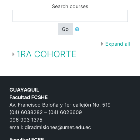
Search courses
Go
Expand all
1RA COHORTE
GUAYAQUIL
Facultad FCSHE
Av. Francisco Boloña y 1er callejón No. 519
(04) 6038282 – (04) 6026609
096 993 1375
email: diradmisiones@umet.edu.ec
Facultad FCEE