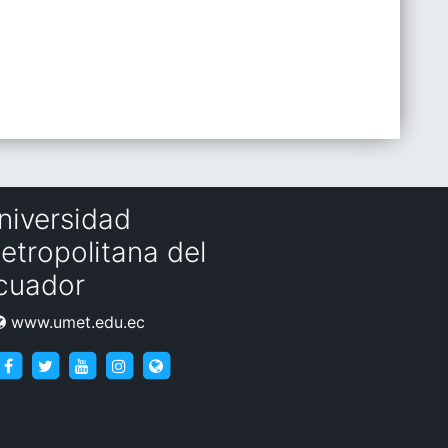
niversidad
etropolitana del
cuador
www.umet.edu.ec
https://www.facebook.com/umet.edu/
https://twitter.com/umet_edu
https://goo.gl/brXWJp
https://www.instagram.com/umet_edu/
https://www.umet.edu.ec