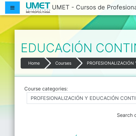
Skip to main content
UMET - Cursos de Profesiona
Side panel
EDUCACIÓN CONT
Home
Courses
PROFESIONALIZACIÓN
Course categories:
Search 