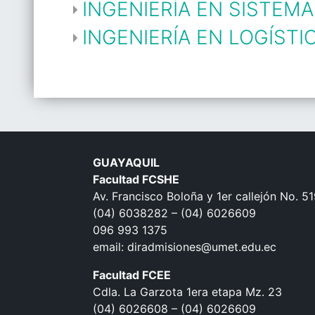
INGENIERÍA EN SISTEM
INGENIERÍA EN LOGÍSTI
GUAYAQUIL
Facultad FCSHE
Av. Francisco Boloña y 1er callejón No. 5
(04) 6038282 – (04) 6026609
096 993 1375
email: diradmisiones@umet.edu.ec
Facultad FCEE
Cdla. La Garzota 1era etapa Mz. 23
(04) 6026608 – (04) 6026609