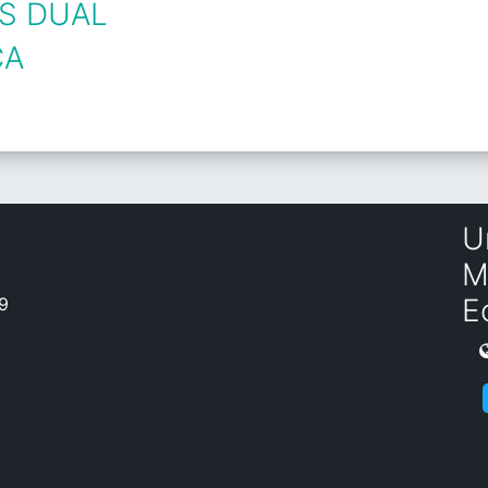
AS DUAL
CA
U
M
E
19